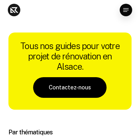
Skip
Menu
to
Close
main
Menu
content
Tous nos guides pour votre
projet de rénovation en
Alsace.
Contactez-nous
Par thématiques