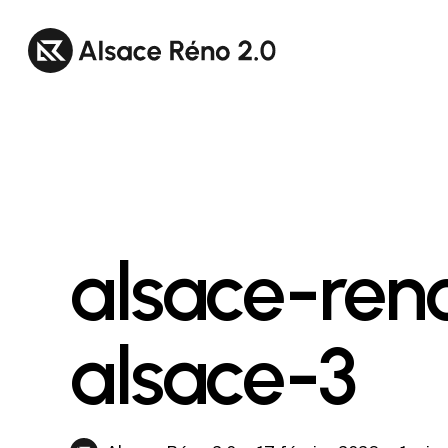
Skip
to
main
content
alsace-re
alsace-3