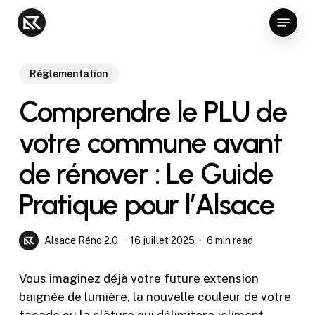
Skip
Menu
to
Close
main
Menu
content
Réglementation
Comprendre le PLU de
votre commune avant
de rénover : Le Guide
Pratique pour l’Alsace
Alsace Réno 2.0
16 juillet 2025
6 min read
Vous imaginez déjà votre future extension
baignée de lumière, la nouvelle couleur de votre
façade ou la clôture qui délimitera joliment