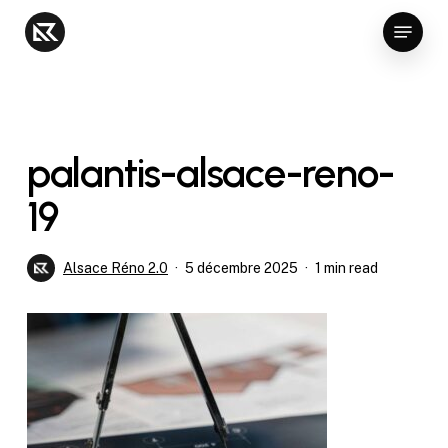
Skip
Menu
to
Close
main
Menu
content
palantis-alsace-reno-
19
Alsace Réno 2.0
5 décembre 2025
1 min read