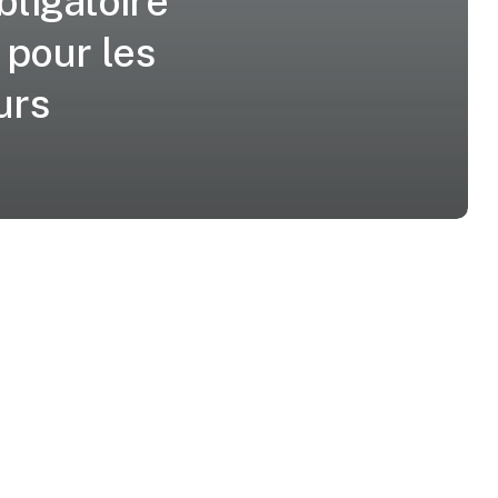
bligatoire
 pour les
urs