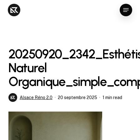
Skip
Menu
to
Close
main
Menu
content
20250920_2342_Esthét
Naturel
Organique_simple_com
Alsace Réno 2.0
20 septembre 2025
1 min read